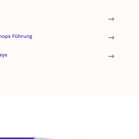
shops Führung
eys