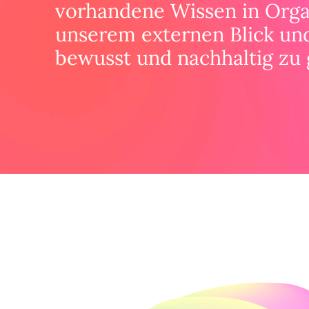
vorhandene Wissen in Orga
unserem externen Blick und
bewusst und nachhaltig zu 