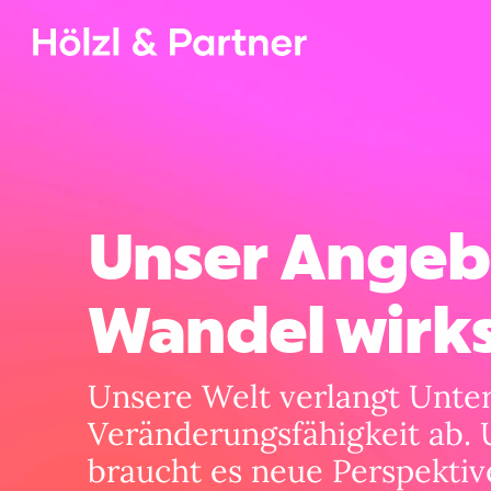
Unser Angeb
Wandel wirk
Unsere Welt verlangt Unt
Veränderungsfähigkeit ab. 
braucht es neue Perspektive