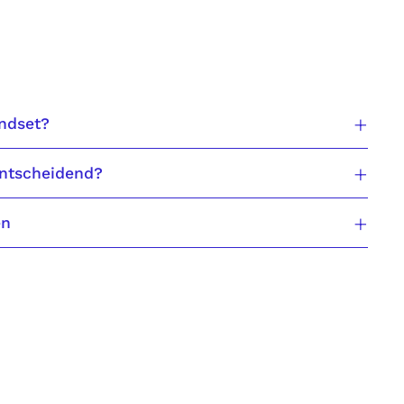
ndset?
entscheidend?
en