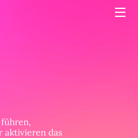
n
führen,
 aktivieren das