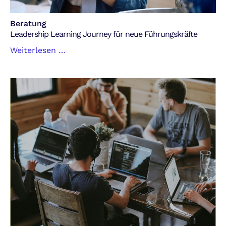
Beratung
Leadership Learning Journey für neue Führungskräfte
Leadership
Weiterlesen …
Learning
Journey
für
neue
Führungskräfte