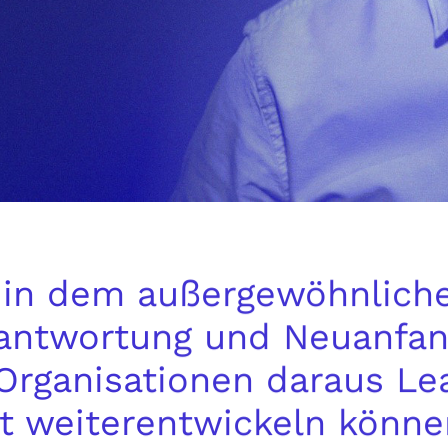
, in dem außergewöhnliche
erantwortung und Neuanfa
 Organisationen daraus L
t weiterentwickeln könne