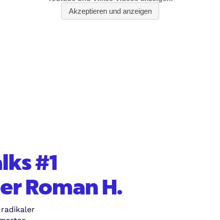
lks #1
er Roman H.
radikaler