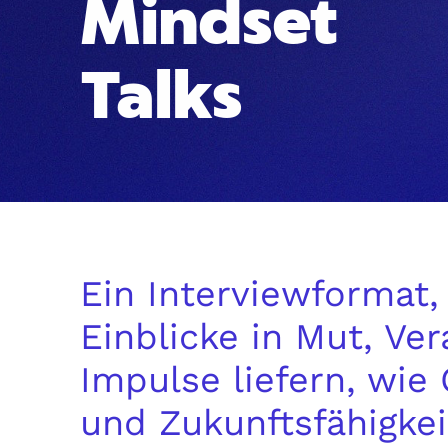
Mindset
Talks
Ein Interviewformat
Einblicke in Mut, V
Impulse liefern, wie
und Zukunftsfähigkei