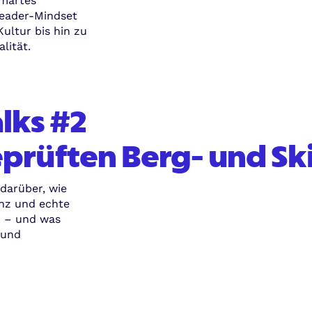
smartes
ader-Mindset
ltur bis hin zu
lität.
lks #2
eprüften Berg- und Ski
darüber, wie
nz und echte
n – und was
 und