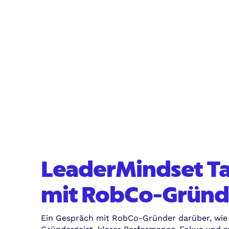
LeaderMindset Ta
mit RobCo-Gründ
Ein Gespräch mit RobCo-Gründer darüber, wie 