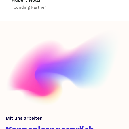
Hubert Hölzl
Ma
Founding Partner
Mit uns arbeiten