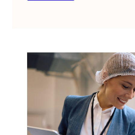
Leadership
Development
für
internationale
Senior-
Managerteams