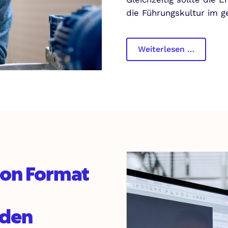
die Führungskultur im 
Leaders
Weiterlesen …
Learnin
Journey
für
neue
Führung
ion Format
nden