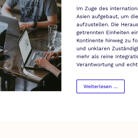
Im Zuge des internatio
Asien aufgebaut, um di
aufzustellen. Die Herau
getrennten Einheiten ei
Kontinente hinweg zu fo
und unklaren Zuständigk
mehr als reine Integrat
Verantwortung und ech
Transfo
Weiterlesen …
einer
internat
Einheit