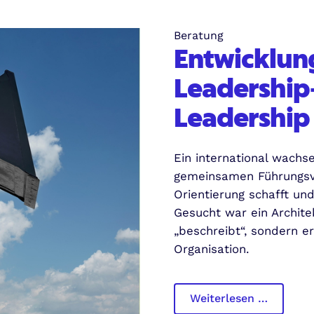
Beratung
Entwicklun
Leadership
Leadership 
Ein international wach
gemeinsamen Führungsve
Orientierung schafft und
Gesucht war ein Archite
„beschreibt“, sondern e
Organisation.
Entwick
Weiterlesen …
einer