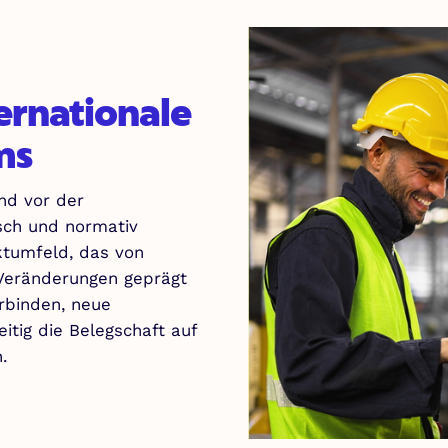
ernationale
ms
nd vor der
isch und normativ
ktumfeld, das von
 Veränderungen geprägt
erbinden, neue
itig die Belegschaft auf
en.