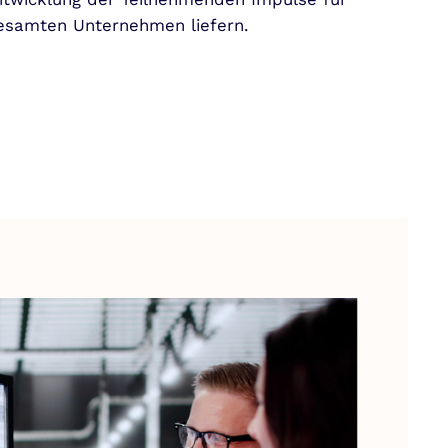
gesamten Unternehmen liefern.
hip
g
skräfte