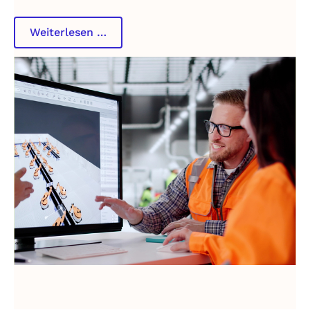
Culture
Weiterlesen …
&
Collaboration
Format
zur
Stärkung
der
bereichsübergreifenden
Zusammenarbeit