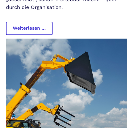
durch die Organisation.
Entwicklung
Weiterlesen …
einer
modernen
Leadership-
Architektur
&
Leadership
Prinzipien